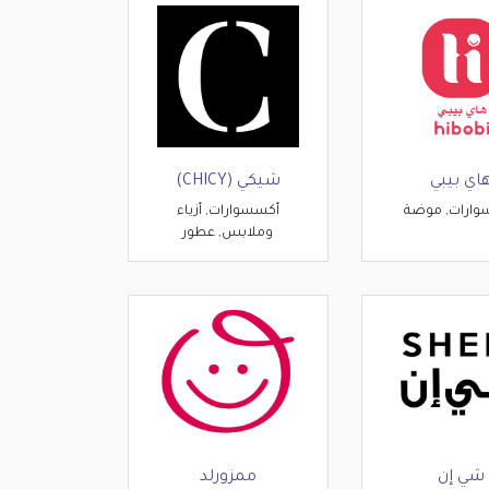
اي بيبي
شيكي (CHICY)
وارات, موضة
أكسسوارات, أزياء
وملابس, عطور
شي إن
ممزورلد