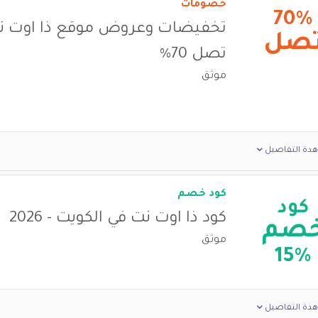
خصومات
70%
صل
تصل 70%
موثق
دة التفاصيل
كود خصم
كود
كود ذا اوت نت في الكويت - 2026
صم
موثق
15%
دة التفاصيل