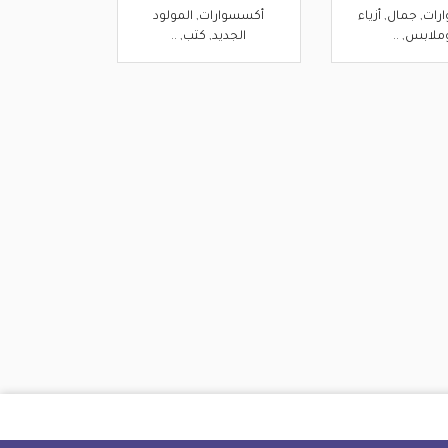
ات, جمال, أزياء
أكسسوارات, المولود
ملابس, ..
الجديد, كتب, ..