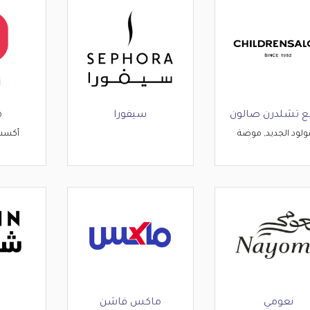
ع تشلدرن صالون
سيفورا
ه
ولود الجديد, موضة
أكسس
نعومي
ماكس فاشن